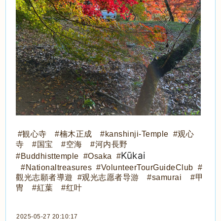
#観心寺 #楠木正成 #kanshinji-Temple #观心
寺 #国宝 #空海 #河内長野
Kūkai
#Buddhisttemple #Osaka #
#Nationaltreasures
#VolunteerTourGuideClub
#
觀光志願者導遊 #观光志愿者导游
#samurai #甲
冑 #紅葉 #红叶
2025-05-27 20:10:17