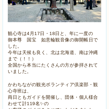
観心寺は4月17日・18日と、年に一度の
御本尊 国宝 如意輪観音像の御開帳日で
した。
今年は天候も良く、北は北海道、南は沖縄
まで（！！）
全国から本当にたくさんの方が参拝されて
いました。
かわちながの観光ボランティア倶楽部・観
心寺班は、
両日ともガイドを開催し、
団体・個人様合
わせて計119名✨の