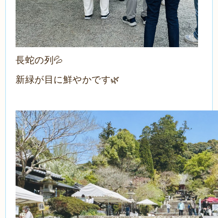
長蛇の列💦
新緑が目に鮮やかです🌿