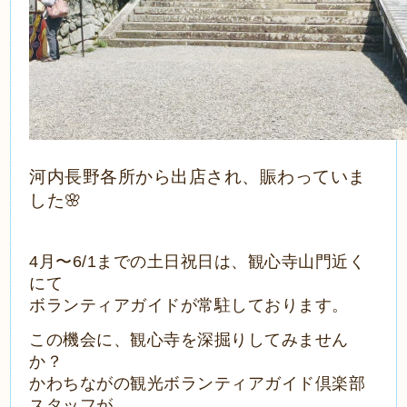
河内長野各所から出店され、賑わっていま
した🌸
4月〜6/1までの土日祝日は、観心寺山門近く
にて
ボランティアガイドが
常駐しております。
この機会に、観心寺を深掘りしてみません
か？
かわちながの観光ボランティアガイド倶楽部
スタッフが