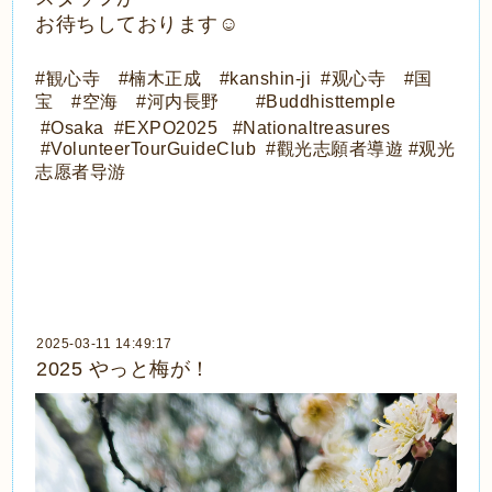
お待ちしております☺️
#観心寺 #楠木正成 #kanshin-ji #观心寺 #国
宝 #空海 #河内長野 #Buddhisttemple
#Osaka #EXPO2025
#Nationaltreasures
#VolunteerTourGuideClub
#觀光志願者導遊 #观光
志愿者导游
2025-03-11 14:49:17
2025 やっと梅が！