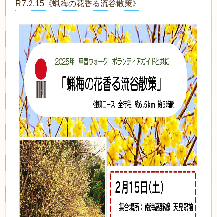
R7.2.15《蝋梅の花香る流谷散策》