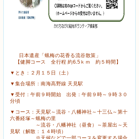
日本遺産「蝋梅の花香る流谷散策」
【健脚コース 全行程 約6.5ｋｍ 約５時間】
▼とき：２月１５日（土）
▼集合場所：南海高野線 天見駅
▼受付：午前９時開始 出発：午前９時～９時３０
分頃
▼コース：天見駅～流谷・八幡神社～十三仏～第十
六番経塚～蝋梅の里
～流谷・八幡神社（昼食）～茶屋出～天
見駅（解散：１４時頃）
※天候などで一部コースを変更する場合