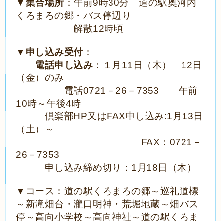
▼
集合場所
：午前
9
時
30
分 道の駅奥河内
くろまろの郷・バス停辺り
解散
12
時頃
▼
申し込み受付
：
電話申し込み
：１月
11
日（木）
12
日
（金）のみ
電話
0721
－
26
－
7353
午前
10
時～午後
4
時
倶楽部
HP
又は
FAX
申し込み
:1
月
13
日
（土）～
FAX
：
0721
－
26
－
7353
申し込み締め切り：
1
月
18
日（木）
▼コース：道の駅くろまろの郷～巡礼道標
～新滝畑台・瀧口明神・荒堀地蔵～畑バス
停～高向小学校～高向神社～道の駅くろま