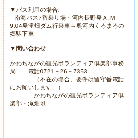
▼バス利用の場合
:
南海バス
7
番乗り場・河内長野発Ａ
:
Ｍ
9:04
発滝畑ダム行乗車→奥河内くろまろの
郷駅下車
▼
問い合わせ
かわちながの観光ボランティア倶楽部事務
局 電話
0721
－
26
－
7353
（不在の場合、要件は留守番電話
にお願いします。）
かわちながの観光ボランティア倶
楽部・滝畑班