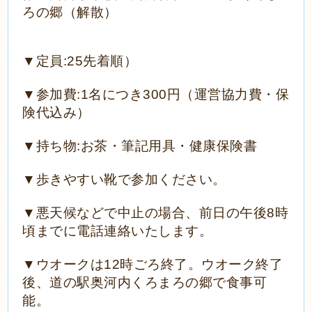
ろの郷（解散）
▼定員
:25
先着順）
▼参加費
:1
名につき
300
円（運営協力費・保
険代込み）
▼
持ち物
:
お茶・筆記用具・健康保険書
▼歩きやすい靴で参加ください。
▼悪天候などで中止の場合、前日の午後
8
時
頃までに電話連絡いたします。
▼
ウオークは
12
時ごろ終了。ウオーク終了
後、道の駅奥河内くろまろの郷で食事可
能。