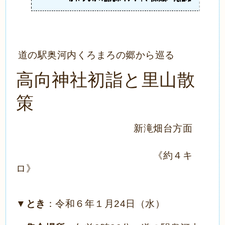
道の駅奥河内くろまろの郷から巡る
高向神社初詣と里山散
策
新滝畑台方面
《約４キ
ロ》
▼
とき
：令和６年１月
24
日（水）