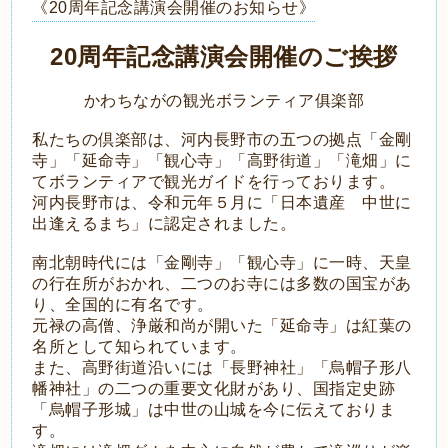
《20周年記念講演会開催のお知らせ》
20
周年記念講演会開催のご挨拶
かわちながの観光ボランティア俱楽部
私たちの倶楽部は、河内長野市の五つの拠点「金剛
寺」「延命寺」「観心寺」「高野街道」「滝畑」に
てボランティアで観光ガイドを行っております。
河内長野市は、令和元年５月に「日本遺産 中世に
出逢えるまち」に認定されました。
南北朝時代には「金剛寺」「観心寺」に一時、天皇
の行在所がおかれ、二つのお寺には多数の国宝があ
り、全国的に有名です。
元禄の高僧、浄厳和尚が開いた「延命寺」は紅葉の
名所として知られています。
また、高野街道沿いには「長野神社」「烏帽子形八
幡神社」の二つの重要文化財があり、国指定史跡
「烏帽子形城」は中世の山城を今に伝えておりま
す。