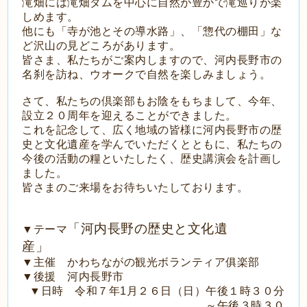
滝畑には滝畑ダムを中心に自然が豊かで滝巡りが楽
しめます。
他にも「寺が池とその導水路」、「惣代の棚田」な
ど沢山の見どころがあります。
皆さま、私たちがご案内しますので、河内長野市の
名刹を訪ね、ウオークで自然を楽しみましょう。
さて、私たちの倶楽部もお陰をもちまして、今年、
設立２０周年を迎えることができました。
これを記念して、広く地域の皆様に河内長野市の歴
史と文化遺産を学んでいただくとともに、私たちの
今後の活動の糧といたしたく、歴史講演会を計画し
ました。
皆さまのご来場をお待ちいたしております。
「河内長野の歴史と文化遺
▼テーマ
産」
▼主催 かわちながの観光ボランティア俱楽部
▼後援 河内長野市
▼日時 令和７年
1
月２６日（日）午後１時３０分
～午後３時３０