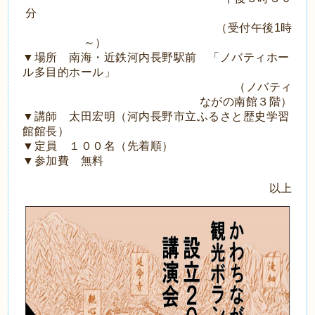
分
（受付午後
1
時
～）
▼場所 南海・近鉄河内長野駅前 「ノバティホー
ル多目的ホール」
（ノバティ
ながの南館３階）
▼講師 太田宏明（河内長野市立ふるさと歴史学習
館館長）
▼定員 １００名（先着順）
▼参加費 無料
以上