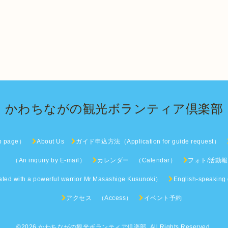
かわちながの観光ボランティア倶楽部
page）
About Us
ガイド申込方法（Application for guide request）
nquiry by E-mail）
カレンダー （Calendar）
フォト/活動報告 （
ith a powerful warrior Mr.Masashige Kusunoki）
English-speaking
アクセス （Access）
イベント予約
©2026
かわちながの観光ボランティア俱楽部
. All Rights Reserved.