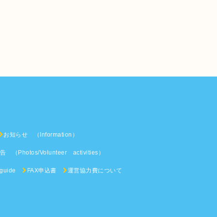
お知らせ （Information）
Photos/Volunteer activities）
 guide
FAX申込書
運営協力費について