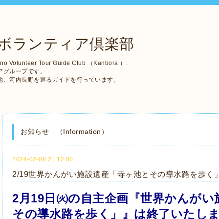
ボランティア倶楽部
no Volunteer Tour Guide Club （Kanbora ）.
アグループです。
地、河内長野を巡るガイドを行っています。
お知らせ （Information）
2024-02-08 21:12:00
2/19世界かんがい施設遺産「寺ヶ池とその導水路を歩く
2月19
日㈫の自
主企画『世
界かんがい
その導水路を歩く」』は終了いたし