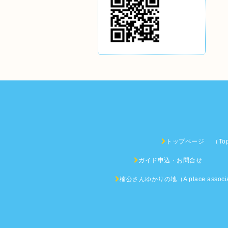
トップページ （Top 
ガイド申込・お問合せ （An i
楠公さんゆかりの地（A place associated w