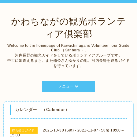
かわちながの観光ボランテ
ィア倶楽部
Welcome to the homepage of Kawachinagano Volunteer Tour Guide
Club （Kanbora ）.
河内長野の観光ガイドをしているボランティアグループです。
中世に出逢えるまち、また楠公さんゆかりの地、河内長野を巡るガイド
を行っています。
メニュー
カレンダー （Calendar）
2021-10-30 (Sat) - 2021-11-07 (Sun) 10:00～
待ち受けガイド
15:00