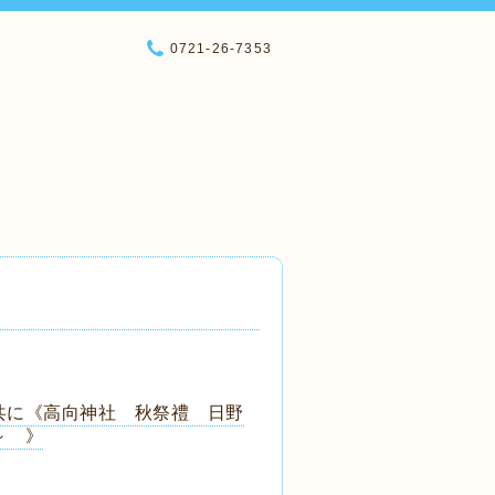
0721-26-7353
共に《高向神社 秋祭禮 日野
～ 》