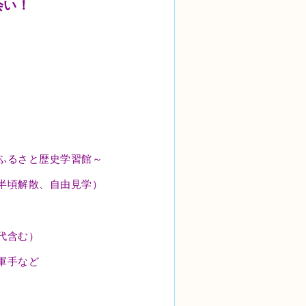
会い！
ふるさと歴史学習館～
頃解散、自由見学）
険代含む）
、軍手など