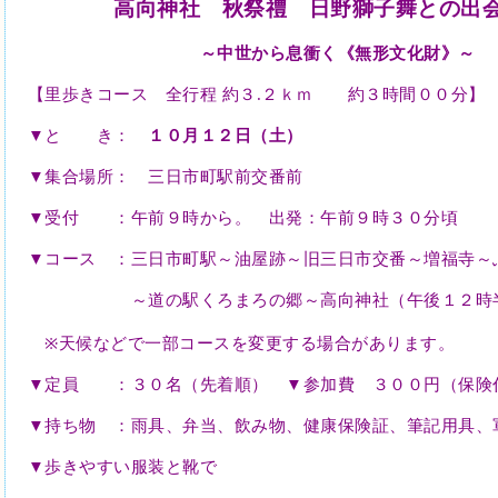
高向神社 秋祭禮 日野獅子舞との出
～中世から息衝く《無形文化財》～
【里歩きコース 全行程 約３
.
２ｋｍ 約３時間００分】
▼
と き：
１０月１２日（土）
▼
集合場所： 三日市町駅前
交番前
▼
受付 ：午前９時から。 出発：午前９時３０分頃
▼
コース ：三日市町駅～油屋跡～旧三日市交番～増福寺～
～道の駅くろまろの郷～高向神社（午後１２時半
※
天候などで一部コースを変更する場合があります。
▼
定員 ：３０名（先着順）
▼
参加費 ３００円（保
▼
持ち物 ：雨具、弁当、飲み物、健康保険証、筆記用具
▼
歩きやすい服装と靴で