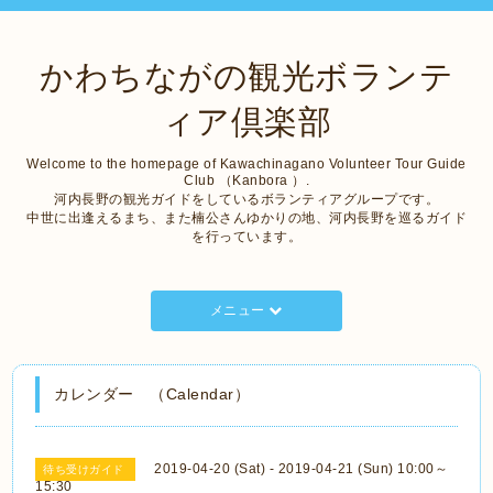
かわちながの観光ボランテ
ィア倶楽部
Welcome to the homepage of Kawachinagano Volunteer Tour Guide
Club （Kanbora ）.
河内長野の観光ガイドをしているボランティアグループです。
中世に出逢えるまち、また楠公さんゆかりの地、河内長野を巡るガイド
を行っています。
メニュー
カレンダー （Calendar）
2019-04-20 (Sat) - 2019-04-21 (Sun) 10:00～
待ち受けガイド
15:30