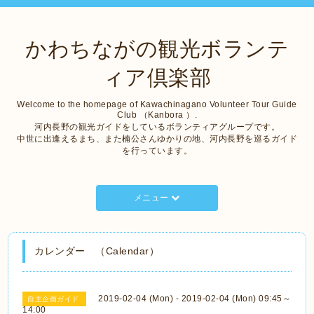
かわちながの観光ボランテ
ィア倶楽部
Welcome to the homepage of Kawachinagano Volunteer Tour Guide
Club （Kanbora ）.
河内長野の観光ガイドをしているボランティアグループです。
中世に出逢えるまち、また楠公さんゆかりの地、河内長野を巡るガイド
を行っています。
メニュー
カレンダー （Calendar）
2019-02-04 (Mon) - 2019-02-04 (Mon) 09:45～
自主企画ガイド
14:00