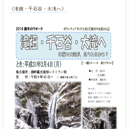
《滝畑・千石谷・大滝へ》