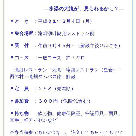
―氷瀑の大滝が、見られるかも？―
▼と き
：
平成３１年２月４日（月）
▼
集合場所
：
滝畑湖畔観光レストラン前
▼受 付 ：
午前９時４５分～（解散午後２時ごろ）
▼コ－ス ：
一般コース 約７キロ
滝畑レストラン～大滝～滝畑レストラン（昼食）～
西の村～滝畑ダムバス停 解散
▼定 員
：
２５名（先着順）
３００円（保険代含む）
▼参加費
：
▼
持ち物
飲み物、健康保険証、筆記用具、雨具、
軍手、軽アイゼンなど
※弁当持参でもいいですし、注文してもらってもいい