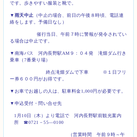
です。歩きやすい服装と靴で。
▼
雨天中止
（中止の場合、前日の午後８時頃、電話連
絡をします。予備日なし）
催行当日、午前７時に警報が発令されてい
る場合は中止です。
▼
南海バス 河内長野駅
AM
９：０４発 滝畑ダム行き
乗車（
7
番乗り場）
終点滝畑ダムで下車 ※１日フリ
ー券６００円がお得です。
▼お車でお越しの人は、駐車料金
1,000
円が必要です。
▼申込受付・問い合せ先
1
月
10
日（木）より電話で 河内長野駅前観光案内
所 ☎
0721
－
55
―
0100
（営業時間 午前９時～午