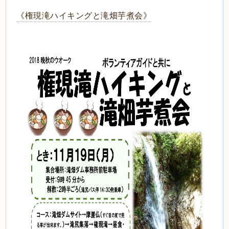
《権現滝ハイキングと滝畑芋煮会》