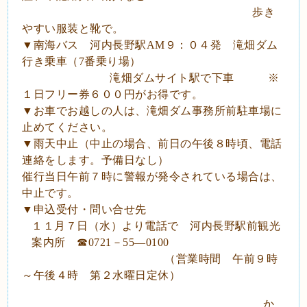
歩き
やすい服装と靴で。
▼南海バス 河内長野駅
AM
９：０４発 滝畑ダム
行き乗車（
7
番乗り場）
滝畑ダムサイト駅で下車 ※
１日フリー券６００円がお得です。
▼お車でお越しの人は、滝畑ダム事務所前駐車場に
止めてください。
▼雨天中止（中止の場合、前日の午後８時頃、電話
連絡をします。予備日なし）
催行当日午前７時に警報が発令されている場合は、
中止です。
▼申込受付・問い合せ先
１１月７日（水）より電話で 河内長野駅前観光
案内所 ☎
0721
－
55
―
0100
（営業時間 午前９時
～午後４時 第２水曜日定休）
か