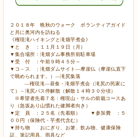
２０１８年 晩秋のウォーク ボランティアガイド
と共に奥河内を訪ねる
《権現滝ハイキングと滝畑芋煮会》
▼と き
：１１月１９日（月）
▼集合場所：滝畑ダム事務所前駐車場
▼受 付 ：
午前９時４５分～
▼コ－ス ：
滝畑ダムサイト―摩崖仏（摩崖仏直下
で眺められます。）―滝尻集落
―権現滝―昼食・滝畑芋煮会（滝尻の民家に
て）－滝尻バス停解散（解散１４時３０分頃）
※希望者先着７名：権現山・サルの前栽コースあ
り（急坂あり山慣れた健脚者向き）
▼定 員
：２５名（先着順） ▼参加費 ：５
００円（保険代・芋煮代含む）
▼持ち物 おにぎり、お箸、飲み物、健康保険
証、筆記用具、雨具など