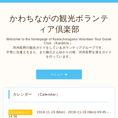
かわちながの観光ボランテ
ィア倶楽部
Welcome to the homepage of Kawachinagano Volunteer Tour Guide
Club （Kanbora ）.
河内長野の観光ガイドをしているボランティアグループです。
中世に出逢えるまち、また楠公さんゆかりの地、河内長野を巡るガイド
を行っています。
メニュー
カレンダー （Calendar）
2018-11-19 (Mon) - 2018-11-19 (Mon) 09:45～
自主企画ガイド
14:30