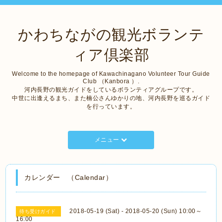
かわちながの観光ボランテ
ィア倶楽部
Welcome to the homepage of Kawachinagano Volunteer Tour Guide
Club （Kanbora ）.
河内長野の観光ガイドをしているボランティアグループです。
中世に出逢えるまち、また楠公さんゆかりの地、河内長野を巡るガイド
を行っています。
メニュー
カレンダー （Calendar）
2018-05-19 (Sat) - 2018-05-20 (Sun) 10:00～
待ち受けガイド
16:00