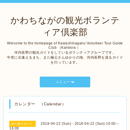
かわちながの観光ボランテ
ィア倶楽部
Welcome to the homepage of Kawachinagano Volunteer Tour Guide
Club （Kanbora ）.
河内長野の観光ガイドをしているボランティアグループです。
中世に出逢えるまち、また楠公さんゆかりの地、河内長野を巡るガイド
を行っています。
メニュー
カレンダー （Calendar）
2018-04-22 (Sun) - 2018-04-22 (Sun) 10:00～
待ち受けガイド
16:00