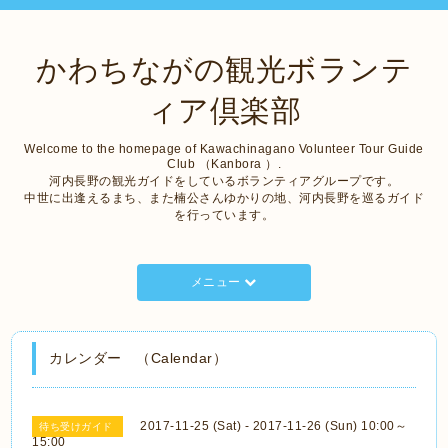
かわちながの観光ボランテ
ィア倶楽部
Welcome to the homepage of Kawachinagano Volunteer Tour Guide
Club （Kanbora ）.
河内長野の観光ガイドをしているボランティアグループです。
中世に出逢えるまち、また楠公さんゆかりの地、河内長野を巡るガイド
を行っています。
メニュー
カレンダー （Calendar）
2017-11-25 (Sat) - 2017-11-26 (Sun) 10:00～
待ち受けガイド
15:00