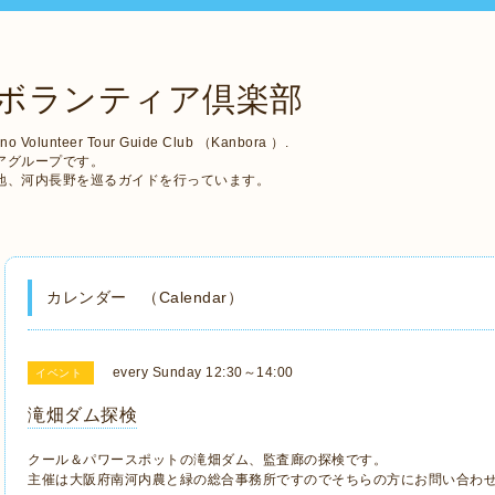
ボランティア倶楽部
no Volunteer Tour Guide Club （Kanbora ）.
アグループです。
地、河内長野を巡るガイドを行っています。
カレンダー （Calendar）
every Sunday 12:30～14:00
イベント
滝畑ダム探検
クール＆パワースポットの滝畑ダム、監査廊の探検です。
主催は大阪府南河内農と緑の総合事務所ですのでそちらの方にお問い合わせ下さい。